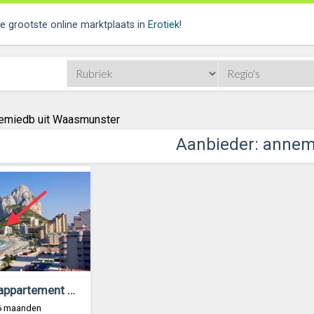
de grootste online marktplaats in
Erotiek
!
emiedb uit Waasmunster
Aanbieder: anne
Te huur: appartement Calpe
 6 maanden