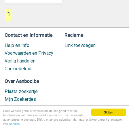
1
Contact en Informatie
Reclame
Help en Info
Link toevoegen
Voorwaarden en Privacy
Veilig handelen
Cookiebeleid
Over Aanbod.be
Plaats zoekertje
Mijn Zoekertjes
Contact / Helpdesk
Deze website gebruikt cookies om de site goed te laten
Sluiten
Nieuw geplaatst
functioneren voor analysedoeleinden en om u van relevante
advertenties te voorzien. Blijft u onze site gebruiken dan gaat u akkoord met het plaatsen
van
Cookies