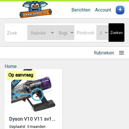
+
Berichten
Account
Zoeken
Rubrieken
Home
Op aanvraag
Dyson V10 V11 sv12 sv14 sv27 schakelaar reparatie
Geplaatst: 5 maanden