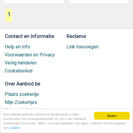
1
Contact en Informatie
Reclame
Help en Info
Link toevoegen
Voorwaarden en Privacy
Veilig handelen
Cookiebeleid
Over Aanbod.be
Plaats zoekertje
Mijn Zoekertjes
Contact / Helpdesk
Deze website gebruikt cookies om de site goed te laten
Sluiten
Nieuw geplaatst
functioneren voor analysedoeleinden en om u van relevante
advertenties te voorzien. Blijft u onze site gebruiken dan gaat u akkoord met het plaatsen
van
Cookies