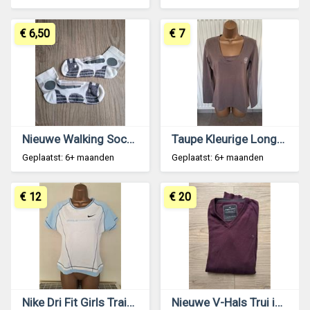
€ 6,50
€ 7
Nieuwe Walking Socks met Padding 40-42
Taupe Kleurige Longsleeve van Esprit Sports 38-40
Geplaatst: 6+ maanden
Geplaatst: 6+ maanden
€ 12
€ 20
Nike Dri Fit Girls Training T-Shirt 158-170
Nieuwe V-Hals Trui in Prachtig Aubergine XXL