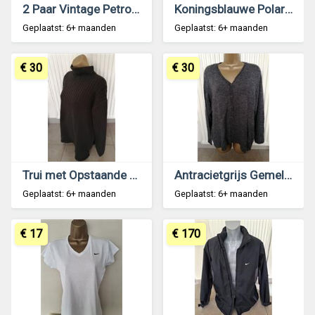
2 Paar Vintage Petrolkleurige Sneaker Sokken Puma
Koningsblauwe Polartec Fleece Sjaal van Dunlop
Geplaatst: 6+ maanden
Geplaatst: 6+ maanden
€ 30
€ 30
Trui met Opstaande Rolkraag in Prachtig Kakigroen
Antracietgrijs Gemeleerde Cardigan Maat 48-50
Geplaatst: 6+ maanden
Geplaatst: 6+ maanden
€ 17
€ 170