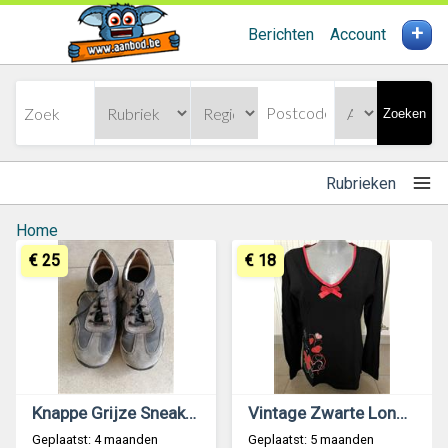
+
Berichten
Account
Zoeken
Rubrieken
Home
€ 25
€ 18
Knappe Grijze Sneakers Camel Active Maat 45
Vintage Zwarte Longsleeve met Strass van Snoopy
Geplaatst: 4 maanden
Geplaatst: 5 maanden