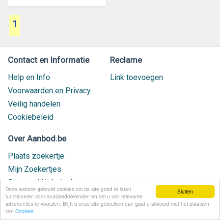
1
Contact en Informatie
Reclame
Help en Info
Link toevoegen
Voorwaarden en Privacy
Veilig handelen
Cookiebeleid
Over Aanbod.be
Plaats zoekertje
Mijn Zoekertjes
Contact / Helpdesk
Deze website gebruikt cookies om de site goed te laten
Sluiten
Nieuw geplaatst
functioneren voor analysedoeleinden en om u van relevante
advertenties te voorzien. Blijft u onze site gebruiken dan gaat u akkoord met het plaatsen
van
Cookies