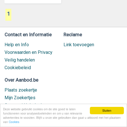
1
Contact en Informatie
Reclame
Help en Info
Link toevoegen
Voorwaarden en Privacy
Veilig handelen
Cookiebeleid
Over Aanbod.be
Plaats zoekertje
Mijn Zoekertjes
Contact / Helpdesk
Deze website gebruikt cookies om de site goed te laten
Sluiten
Nieuw geplaatst
functioneren voor analysedoeleinden en om u van relevante
advertenties te voorzien. Blijft u onze site gebruiken dan gaat u akkoord met het plaatsen
van
Cookies