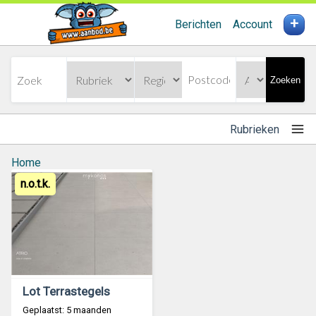
+
Berichten
Account
Zoeken
Rubrieken
Home
n.o.t.k.
Lot Terrastegels
Geplaatst: 5 maanden