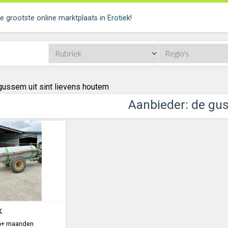
de grootste online marktplaats in
Erotiek
!
gussem uit sint lievens houtem
Aanbieder: de gu
k
 6+ maanden