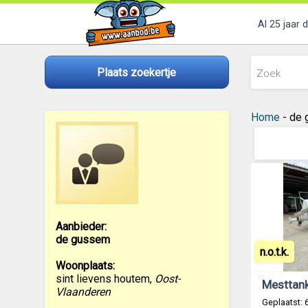
Al 25 jaar 
Plaats zoekertje
Home
- de 
Aanbieder:
de gussem
n.o.t.k.
Woonplaats:
sint lievens houtem
,
Oost-
Mesttan
Vlaanderen
Geplaatst: