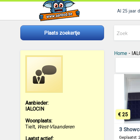
Al 25 jaar 
Plaats zoekertje
Home
- IALO
Aanbieder:
IALOCIN
€ 25
Woonplaats:
Tielt
,
West-Vlaanderen
Geplaatst:
Laatst actief: