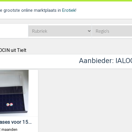
de grootste online marktplaats in
Erotiek
!
CIN uit Tielt
Aanbieder: IALO
3 Showcases voor 150 champagnecapsules •
 2 maanden