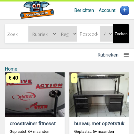
+
Berichten
Account
Zoeken
Rubrieken
Home
€ 40
-
crosstrainer fitnesstoestel orbitrac
bureau, met opzetstuk
Geplaatst: 6+ maanden
Geplaatst: 6+ maanden