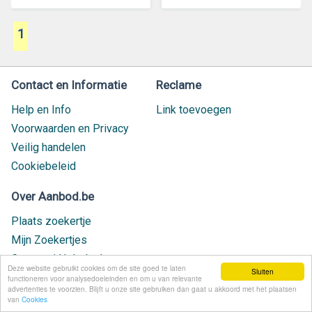
1
Contact en Informatie
Reclame
Help en Info
Link toevoegen
Voorwaarden en Privacy
Veilig handelen
Cookiebeleid
Over Aanbod.be
Plaats zoekertje
Mijn Zoekertjes
Contact / Helpdesk
Deze website gebruikt cookies om de site goed te laten
Sluiten
Nieuw geplaatst
functioneren voor analysedoeleinden en om u van relevante
advertenties te voorzien. Blijft u onze site gebruiken dan gaat u akkoord met het plaatsen
van
Cookies