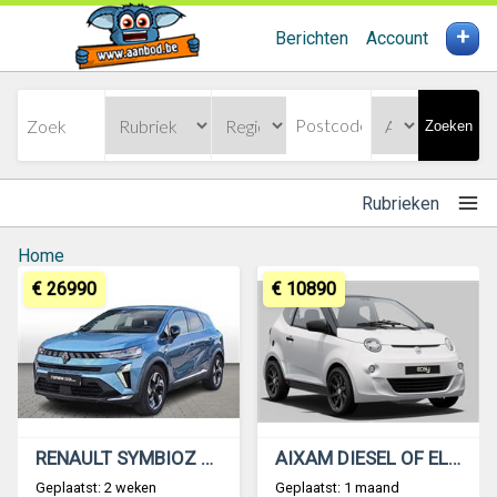
+
Berichten
Account
Zoeken
Rubrieken
Home
€ 26990
€ 10890
RENAULT SYMBIOZ HYBRIDE TECHNO + EXTRA OPTIES
AIXAM DIESEL OF ELEKTRO
Geplaatst: 2 weken
Geplaatst: 1 maand