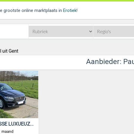
de grootste online marktplaats in
Erotiek
!
 uit Gent
Aanbieder: Pa
TOPKLASSE LUXUEUZE GEZINSWAGEN: Jaguar F-Pace
 1 maand