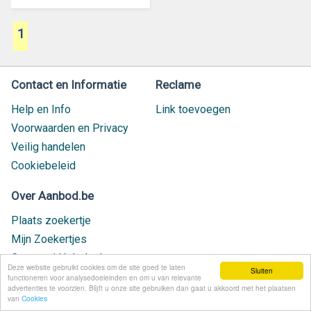
1
Contact en Informatie
Reclame
Help en Info
Link toevoegen
Voorwaarden en Privacy
Veilig handelen
Cookiebeleid
Over Aanbod.be
Plaats zoekertje
Mijn Zoekertjes
Contact / Helpdesk
Deze website gebruikt cookies om de site goed te laten
Sluiten
Nieuw geplaatst
functioneren voor analysedoeleinden en om u van relevante
advertenties te voorzien. Blijft u onze site gebruiken dan gaat u akkoord met het plaatsen
van
Cookies