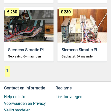
€ 230
€ 230
Siemens Simatic PLC S7-300 CPU 315 MPI DP
Siemens Simatic PLC Test Rack S5-115U-CPU 945
Geplaatst: 6+ maanden
Geplaatst: 6+ maanden
1
Contact en Informatie
Reclame
Help en Info
Link toevoegen
Voorwaarden en Privacy
Veilig handelen