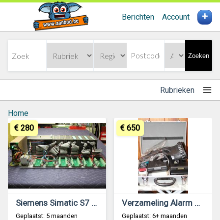
+
Berichten
Account
Zoeken
Rubrieken
Home
€ 280
€ 650
Siemens Simatic S7 PLC CPU 318
Verzameling Alarm Pistolen
Geplaatst: 5 maanden
Geplaatst: 6+ maanden