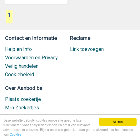
1
Contact en Informatie
Reclame
Help en Info
Link toevoegen
Voorwaarden en Privacy
Veilig handelen
Cookiebeleid
Over Aanbod.be
Plaats zoekertje
Mijn Zoekertjes
Contact / Helpdesk
Deze website gebruikt cookies om de site goed te laten
Sluiten
Nieuw geplaatst
functioneren voor analysedoeleinden en om u van relevante
advertenties te voorzien. Blijft u onze site gebruiken dan gaat u akkoord met het plaatsen
van
Cookies