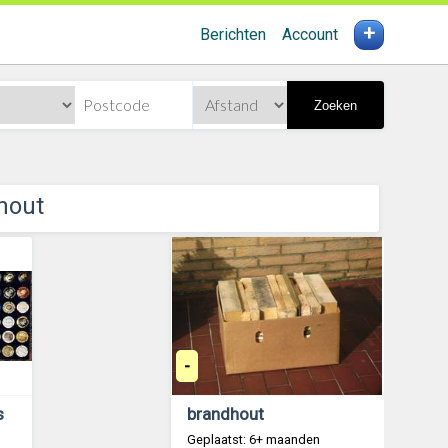
+
Berichten
Account
Zoeken
hout
-
s
brandhout
Geplaatst: 6+ maanden