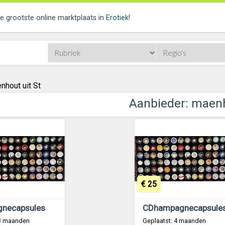
de grootste online marktplaats in
Erotiek
!
nhout uit St
Aanbieder: maen
€ 25
necapsules
CDhampagnecapsule
 3 maanden
Geplaatst: 4 maanden