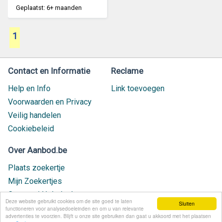
Geplaatst: 6+ maanden
1
Contact en Informatie
Reclame
Help en Info
Link toevoegen
Voorwaarden en Privacy
Veilig handelen
Cookiebeleid
Over Aanbod.be
Plaats zoekertje
Mijn Zoekertjes
Contact / Helpdesk
Deze website gebruikt cookies om de site goed te laten
Sluiten
Nieuw geplaatst
functioneren voor analysedoeleinden en om u van relevante
advertenties te voorzien. Blijft u onze site gebruiken dan gaat u akkoord met het plaatsen