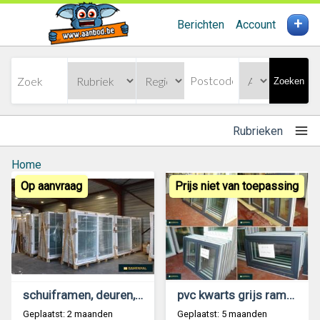
+
Berichten
Account
Zoeken
Rubrieken
Home
Op aanvraag
Prijs niet van toepassing
schuiframen, deuren, ramen stockverkoop ramenhal
pvc kwarts grijs ramen stockverkoop Ramenhal
Geplaatst: 2 maanden
Geplaatst: 5 maanden