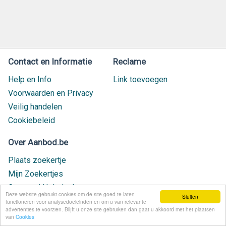
Contact en Informatie
Reclame
Help en Info
Link toevoegen
Voorwaarden en Privacy
Veilig handelen
Cookiebeleid
Over Aanbod.be
Plaats zoekertje
Mijn Zoekertjes
Contact / Helpdesk
Deze website gebruikt cookies om de site goed te laten
Sluiten
Nieuw geplaatst
functioneren voor analysedoeleinden en om u van relevante
advertenties te voorzien. Blijft u onze site gebruiken dan gaat u akkoord met het plaatsen
van
Cookies