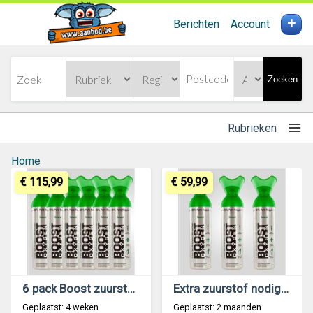
+
Berichten
Account
Zoeken
Rubrieken
Home
€ 115,99
€ 59,99
6 pack Boost zuurstof naturel 9L
Extra zuurstof nodig tijdens het fietsen? 3 Pack!
Geplaatst: 4 weken
Geplaatst: 2 maanden