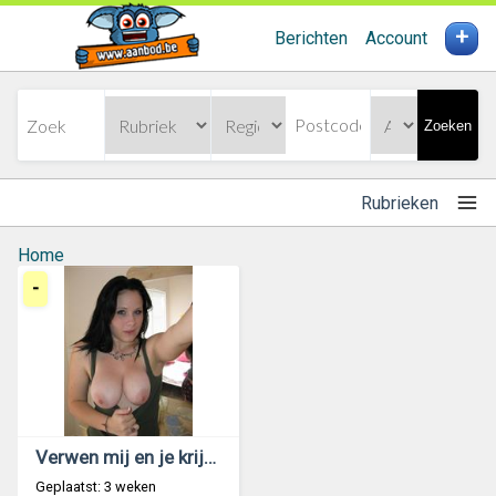
+
Berichten
Account
Zoeken
Rubrieken
Home
-
Verwen mij en je krijgt er veel voor terug
Geplaatst: 3 weken