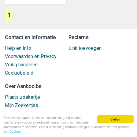
1
Contact en Informatie
Reclame
Help en Info
Link toevoegen
Voorwaarden en Privacy
Veilig handelen
Cookiebeleid
Over Aanbod.be
Plaats zoekertje
Mijn Zoekertjes
Contact / Helpdesk
Deze website gebruikt cookies om de site goed te laten
Sluiten
Nieuw geplaatst
functioneren voor analysedoeleinden en om u van relevante
advertenties te voorzien. Blijft u onze site gebruiken dan gaat u akkoord met het plaatsen
van
Cookies