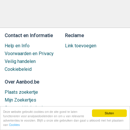
Contact en Informatie
Reclame
Help en Info
Link toevoegen
Voorwaarden en Privacy
Veilig handelen
Cookiebeleid
Over Aanbod.be
Plaats zoekertje
Mijn Zoekertjes
Contact / Helpdesk
Deze website gebruikt cookies om de site goed te laten
Sluiten
Nieuw geplaatst
functioneren voor analysedoeleinden en om u van relevante
advertenties te voorzien. Blijft u onze site gebruiken dan gaat u akkoord met het plaatsen
van
Cookies