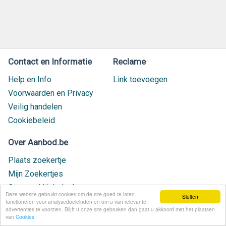
Contact en Informatie
Reclame
Help en Info
Link toevoegen
Voorwaarden en Privacy
Veilig handelen
Cookiebeleid
Over Aanbod.be
Plaats zoekertje
Mijn Zoekertjes
Contact / Helpdesk
Deze website gebruikt cookies om de site goed te laten
Sluiten
Nieuw geplaatst
functioneren voor analysedoeleinden en om u van relevante
advertenties te voorzien. Blijft u onze site gebruiken dan gaat u akkoord met het plaatsen
van
Cookies