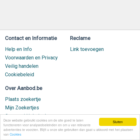
Contact en Informatie
Reclame
Help en Info
Link toevoegen
Voorwaarden en Privacy
Veilig handelen
Cookiebeleid
Over Aanbod.be
Plaats zoekertje
Mijn Zoekertjes
Contact / Helpdesk
Deze website gebruikt cookies om de site goed te laten
Sluiten
Nieuw geplaatst
functioneren voor analysedoeleinden en om u van relevante
advertenties te voorzien. Blijft u onze site gebruiken dan gaat u akkoord met het plaatsen
van
Cookies