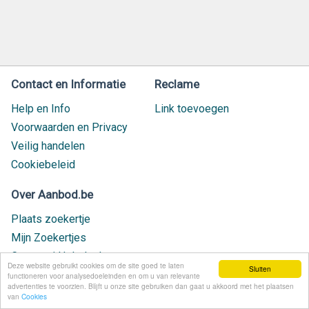
Contact en Informatie
Reclame
Help en Info
Link toevoegen
Voorwaarden en Privacy
Veilig handelen
Cookiebeleid
Over Aanbod.be
Plaats zoekertje
Mijn Zoekertjes
Contact / Helpdesk
Deze website gebruikt cookies om de site goed te laten
Sluiten
Nieuw geplaatst
functioneren voor analysedoeleinden en om u van relevante
advertenties te voorzien. Blijft u onze site gebruiken dan gaat u akkoord met het plaatsen
van
Cookies