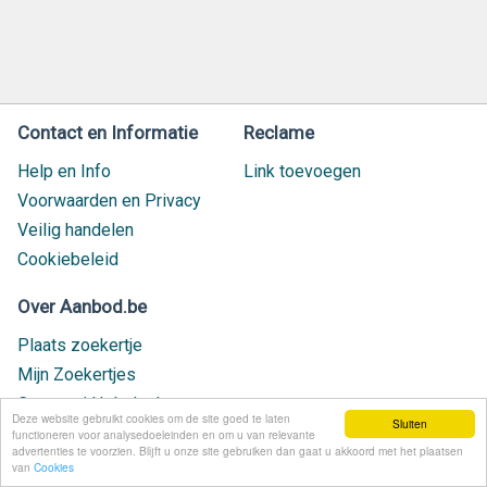
Contact en Informatie
Reclame
Help en Info
Link toevoegen
Voorwaarden en Privacy
Veilig handelen
Cookiebeleid
Over Aanbod.be
Plaats zoekertje
Mijn Zoekertjes
Contact / Helpdesk
Deze website gebruikt cookies om de site goed te laten
Sluiten
Nieuw geplaatst
functioneren voor analysedoeleinden en om u van relevante
advertenties te voorzien. Blijft u onze site gebruiken dan gaat u akkoord met het plaatsen
van
Cookies