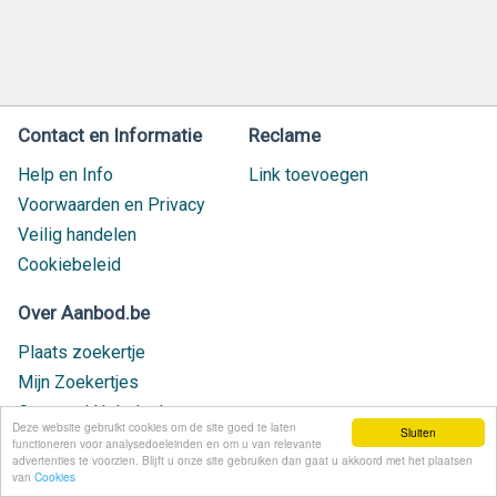
Contact en Informatie
Reclame
Help en Info
Link toevoegen
Voorwaarden en Privacy
Veilig handelen
Cookiebeleid
Over Aanbod.be
Plaats zoekertje
Mijn Zoekertjes
Contact / Helpdesk
Deze website gebruikt cookies om de site goed te laten
Sluiten
Nieuw geplaatst
functioneren voor analysedoeleinden en om u van relevante
advertenties te voorzien. Blijft u onze site gebruiken dan gaat u akkoord met het plaatsen
van
Cookies