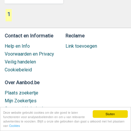
1
Contact en Informatie
Reclame
Help en Info
Link toevoegen
Voorwaarden en Privacy
Veilig handelen
Cookiebeleid
Over Aanbod.be
Plaats zoekertje
Mijn Zoekertjes
Contact / Helpdesk
Deze website gebruikt cookies om de site goed te laten
Sluiten
Nieuw geplaatst
functioneren voor analysedoeleinden en om u van relevante
advertenties te voorzien. Blijft u onze site gebruiken dan gaat u akkoord met het plaatsen
van
Cookies