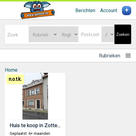
+
Berichten
Account
Zoeken
Rubrieken
Home
n.o.t.k.
Huis te koop in Zottegem, 3 slaapkamers
Geplaatst: 6+ maanden