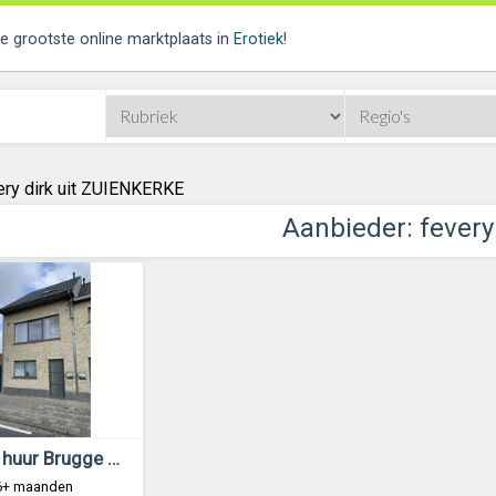
de grootste online marktplaats in
Erotiek
!
ery dirk uit ZUIENKERKE
Aanbieder: fevery
rijhuis te huur Brugge St-Pieters nabij centrum
 6+ maanden