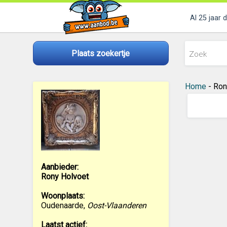
Al 25 jaar 
Plaats zoekertje
Home
- Ron
Aanbieder:
Rony Holvoet
Woonplaats:
Oudenaarde
,
Oost-Vlaanderen
Laatst actief: