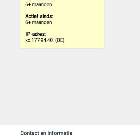
6+ maanden
Actief sinds:
6+ maanden
IP-adres:
xx.177.94.40
(BE)
Contact en Informatie