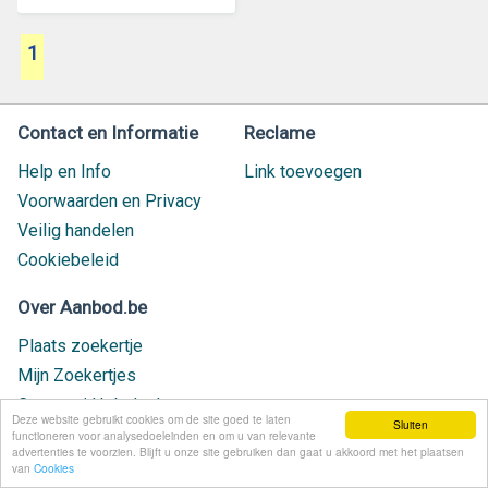
1
Contact en Informatie
Reclame
Help en Info
Link toevoegen
Voorwaarden en Privacy
Veilig handelen
Cookiebeleid
Over Aanbod.be
Plaats zoekertje
Mijn Zoekertjes
Contact / Helpdesk
Deze website gebruikt cookies om de site goed te laten
Sluiten
Nieuw geplaatst
functioneren voor analysedoeleinden en om u van relevante
advertenties te voorzien. Blijft u onze site gebruiken dan gaat u akkoord met het plaatsen
van
Cookies