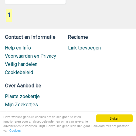
1
Contact en Informatie
Reclame
Help en Info
Link toevoegen
Voorwaarden en Privacy
Veilig handelen
Cookiebeleid
Over Aanbod.be
Plaats zoekertje
Mijn Zoekertjes
Contact / Helpdesk
Deze website gebruikt cookies om de site goed te laten
Sluiten
Nieuw geplaatst
functioneren voor analysedoeleinden en om u van relevante
advertenties te voorzien. Blijft u onze site gebruiken dan gaat u akkoord met het plaatsen
van
Cookies