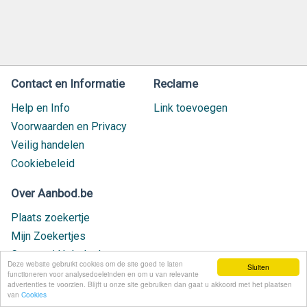
Contact en Informatie
Reclame
Help en Info
Link toevoegen
Voorwaarden en Privacy
Veilig handelen
Cookiebeleid
Over Aanbod.be
Plaats zoekertje
Mijn Zoekertjes
Contact / Helpdesk
Deze website gebruikt cookies om de site goed te laten
Sluiten
Nieuw geplaatst
functioneren voor analysedoeleinden en om u van relevante
advertenties te voorzien. Blijft u onze site gebruiken dan gaat u akkoord met het plaatsen
van
Cookies