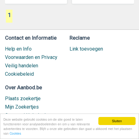
1
Contact en Informatie
Reclame
Help en Info
Link toevoegen
Voorwaarden en Privacy
Veilig handelen
Cookiebeleid
Over Aanbod.be
Plaats zoekertje
Mijn Zoekertjes
Contact / Helpdesk
Deze website gebruikt cookies om de site goed te laten
Sluiten
Nieuw geplaatst
functioneren voor analysedoeleinden en om u van relevante
advertenties te voorzien. Blijft u onze site gebruiken dan gaat u akkoord met het plaatsen
van
Cookies