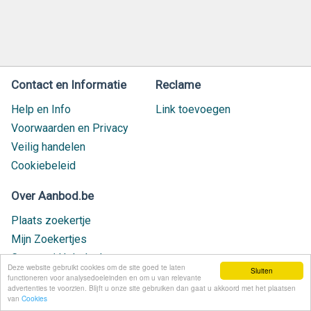
Contact en Informatie
Reclame
Help en Info
Link toevoegen
Voorwaarden en Privacy
Veilig handelen
Cookiebeleid
Over Aanbod.be
Plaats zoekertje
Mijn Zoekertjes
Contact / Helpdesk
Deze website gebruikt cookies om de site goed te laten
Sluiten
Nieuw geplaatst
functioneren voor analysedoeleinden en om u van relevante
advertenties te voorzien. Blijft u onze site gebruiken dan gaat u akkoord met het plaatsen
van
Cookies