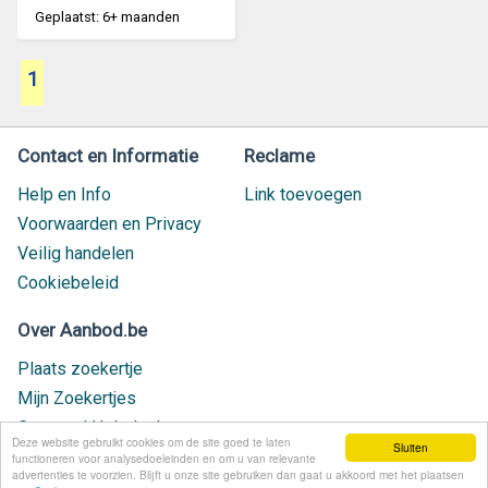
Geplaatst: 6+ maanden
1
Contact en Informatie
Reclame
Help en Info
Link toevoegen
Voorwaarden en Privacy
Veilig handelen
Cookiebeleid
Over Aanbod.be
Plaats zoekertje
Mijn Zoekertjes
Contact / Helpdesk
Deze website gebruikt cookies om de site goed te laten
Sluiten
Nieuw geplaatst
functioneren voor analysedoeleinden en om u van relevante
advertenties te voorzien. Blijft u onze site gebruiken dan gaat u akkoord met het plaatsen