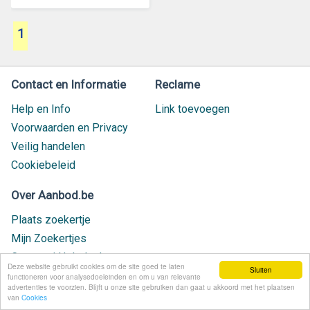
1
Contact en Informatie
Reclame
Help en Info
Link toevoegen
Voorwaarden en Privacy
Veilig handelen
Cookiebeleid
Over Aanbod.be
Plaats zoekertje
Mijn Zoekertjes
Contact / Helpdesk
Deze website gebruikt cookies om de site goed te laten
Sluiten
Nieuw geplaatst
functioneren voor analysedoeleinden en om u van relevante
advertenties te voorzien. Blijft u onze site gebruiken dan gaat u akkoord met het plaatsen
van
Cookies