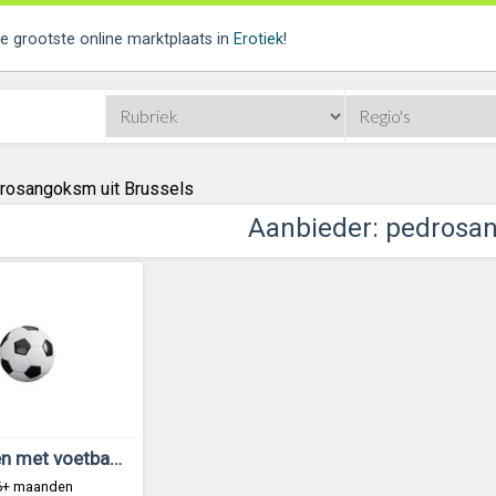
de grootste online marktplaats in
Erotiek
!
rosangoksm uit Brussels
Aanbieder: pedros
Wij helpen met voetbalcarrières
 6+ maanden