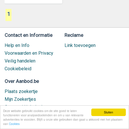
1
Contact en Informatie
Reclame
Help en Info
Link toevoegen
Voorwaarden en Privacy
Veilig handelen
Cookiebeleid
Over Aanbod.be
Plaats zoekertje
Mijn Zoekertjes
Contact / Helpdesk
Deze website gebruikt cookies om de site goed te laten
Sluiten
Nieuw geplaatst
functioneren voor analysedoeleinden en om u van relevante
advertenties te voorzien. Blijft u onze site gebruiken dan gaat u akkoord met het plaatsen
van
Cookies