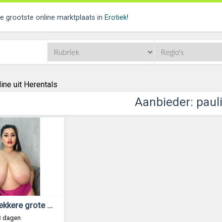
de grootste online marktplaats in
Erotiek
!
ine uit Herentals
Aanbieder: paul
Zoek jij lekkere grote hangborsten?
3 dagen