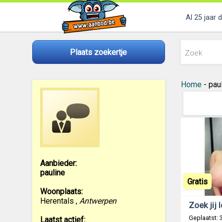
Al 25 jaar 
Plaats zoekertje
Home
- paul
Aanbieder:
pauline
Gratis
Woonplaats:
Herentals
,
Antwerpen
Geplaatst: 
Laatst actief: