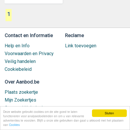
1
Contact en Informatie
Reclame
Help en Info
Link toevoegen
Voorwaarden en Privacy
Veilig handelen
Cookiebeleid
Over Aanbod.be
Plaats zoekertje
Mijn Zoekertjes
Contact / Helpdesk
Deze website gebruikt cookies om de site goed te laten
Sluiten
Nieuw geplaatst
functioneren voor analysedoeleinden en om u van relevante
advertenties te voorzien. Blijft u onze site gebruiken dan gaat u akkoord met het plaatsen
van
Cookies