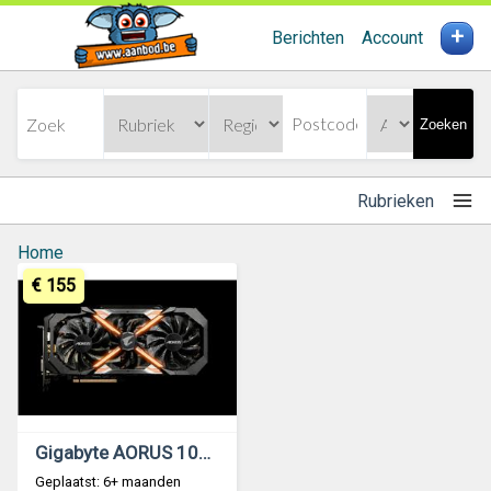
+
Berichten
Account
Zoeken
Rubrieken
Home
€ 155
Gigabyte AORUS 1080ti 11GB Vram
Geplaatst: 6+ maanden