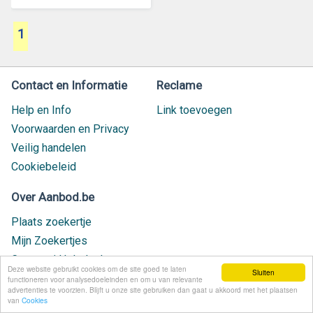
1
Contact en Informatie
Reclame
Help en Info
Link toevoegen
Voorwaarden en Privacy
Veilig handelen
Cookiebeleid
Over Aanbod.be
Plaats zoekertje
Mijn Zoekertjes
Contact / Helpdesk
Deze website gebruikt cookies om de site goed te laten
Sluiten
Nieuw geplaatst
functioneren voor analysedoeleinden en om u van relevante
advertenties te voorzien. Blijft u onze site gebruiken dan gaat u akkoord met het plaatsen
van
Cookies