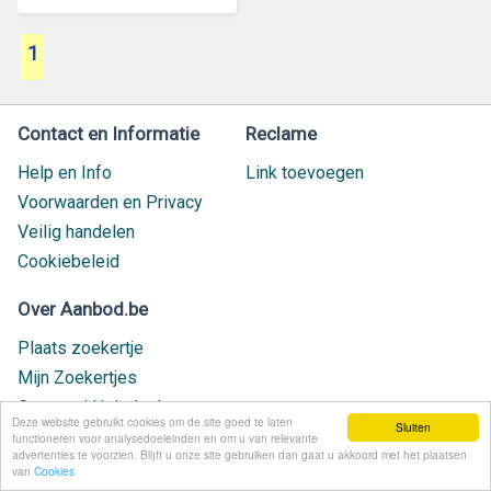
1
Contact en Informatie
Reclame
Help en Info
Link toevoegen
Voorwaarden en Privacy
Veilig handelen
Cookiebeleid
Over Aanbod.be
Plaats zoekertje
Mijn Zoekertjes
Contact / Helpdesk
Deze website gebruikt cookies om de site goed te laten
Sluiten
Nieuw geplaatst
functioneren voor analysedoeleinden en om u van relevante
advertenties te voorzien. Blijft u onze site gebruiken dan gaat u akkoord met het plaatsen
van
Cookies