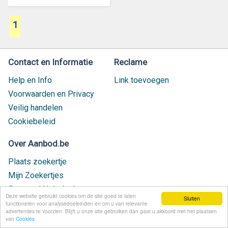
1
Contact en Informatie
Reclame
Help en Info
Link toevoegen
Voorwaarden en Privacy
Veilig handelen
Cookiebeleid
Over Aanbod.be
Plaats zoekertje
Mijn Zoekertjes
Contact / Helpdesk
Deze website gebruikt cookies om de site goed te laten
Sluiten
Nieuw geplaatst
functioneren voor analysedoeleinden en om u van relevante
advertenties te voorzien. Blijft u onze site gebruiken dan gaat u akkoord met het plaatsen
van
Cookies