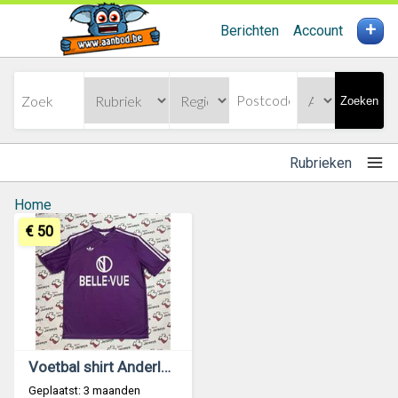
+
Berichten
Account
Zoeken
Rubrieken
Home
€ 50
Voetbal shirt Anderlecht REPLICA S t/m XXXL €50
Geplaatst: 3 maanden