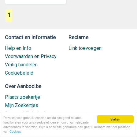
1
Contact en Informatie
Reclame
Help en Info
Link toevoegen
Voorwaarden en Privacy
Veilig handelen
Cookiebeleid
Over Aanbod.be
Plaats zoekertje
Mijn Zoekertjes
Contact / Helpdesk
Deze website gebruikt cookies om de site goed te laten
Sluiten
Nieuw geplaatst
functioneren voor analysedoeleinden en om u van relevante
advertenties te voorzien. Blijft u onze site gebruiken dan gaat u akkoord met het plaatsen
van
Cookies