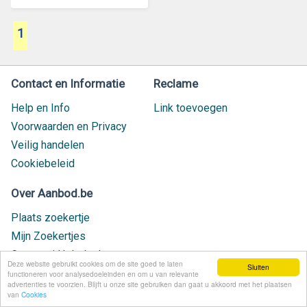
1
Contact en Informatie
Reclame
Help en Info
Link toevoegen
Voorwaarden en Privacy
Veilig handelen
Cookiebeleid
Over Aanbod.be
Plaats zoekertje
Mijn Zoekertjes
Contact / Helpdesk
Deze website gebruikt cookies om de site goed te laten
Sluiten
Nieuw geplaatst
functioneren voor analysedoeleinden en om u van relevante
advertenties te voorzien. Blijft u onze site gebruiken dan gaat u akkoord met het plaatsen
van
Cookies