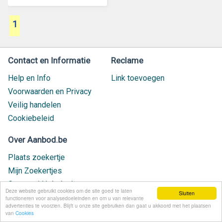
1
Contact en Informatie
Reclame
Help en Info
Link toevoegen
Voorwaarden en Privacy
Veilig handelen
Cookiebeleid
Over Aanbod.be
Plaats zoekertje
Mijn Zoekertjes
Contact / Helpdesk
Deze website gebruikt cookies om de site goed te laten
Sluiten
Nieuw geplaatst
functioneren voor analysedoeleinden en om u van relevante
advertenties te voorzien. Blijft u onze site gebruiken dan gaat u akkoord met het plaatsen
van
Cookies