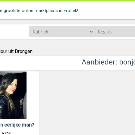
de grootste online marktplaats in
Erotiek
!
jour uit Drongen
Aanbieder: bonj
en eerlijke man?
4 weken