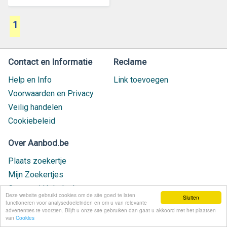
1
Contact en Informatie
Reclame
Help en Info
Link toevoegen
Voorwaarden en Privacy
Veilig handelen
Cookiebeleid
Over Aanbod.be
Plaats zoekertje
Mijn Zoekertjes
Contact / Helpdesk
Deze website gebruikt cookies om de site goed te laten
Sluiten
Nieuw geplaatst
functioneren voor analysedoeleinden en om u van relevante
advertenties te voorzien. Blijft u onze site gebruiken dan gaat u akkoord met het plaatsen
van
Cookies