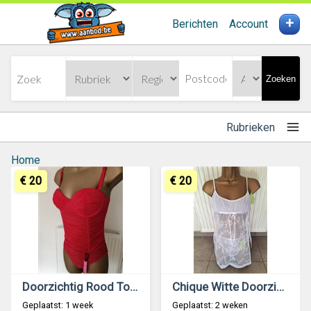
+
Berichten
Account
Zoeken
Rubrieken
Home
€ 20
€ 20
Doorzichtig Rood Torselet met String 75C en 70D
Chique Witte Doorzichtige Babydoll met String
Geplaatst: 1 week
Geplaatst: 2 weken