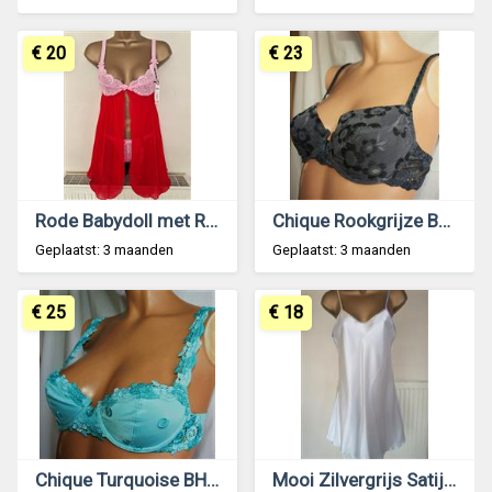
€ 20
€ 23
Rode Babydoll met Roze String - Small 36-38
Chique Rookgrijze BH Sweet Flower van Triumph 70A
Geplaatst: 3 maanden
Geplaatst: 3 maanden
€ 25
€ 18
Chique Turquoise BH Simone Perele 70A
Mooi Zilvergrijs Satijnen Nachtkleedje - Small