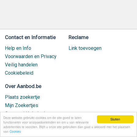
Contact en Informatie
Reclame
Help en Info
Link toevoegen
Voorwaarden en Privacy
Veilig handelen
Cookiebeleid
Over Aanbod.be
Plaats zoekertje
Mijn Zoekertjes
Contact / Helpdesk
Deze website gebruikt cookies om de site goed te laten
Sluiten
Nieuw geplaatst
functioneren voor analysedoeleinden en om u van relevante
advertenties te voorzien. Blijft u onze site gebruiken dan gaat u akkoord met het plaatsen
van
Cookies