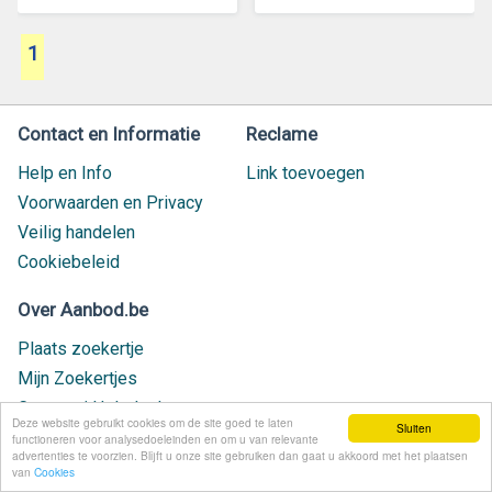
1
Contact en Informatie
Reclame
Help en Info
Link toevoegen
Voorwaarden en Privacy
Veilig handelen
Cookiebeleid
Over Aanbod.be
Plaats zoekertje
Mijn Zoekertjes
Contact / Helpdesk
Deze website gebruikt cookies om de site goed te laten
Sluiten
Nieuw geplaatst
functioneren voor analysedoeleinden en om u van relevante
advertenties te voorzien. Blijft u onze site gebruiken dan gaat u akkoord met het plaatsen
van
Cookies